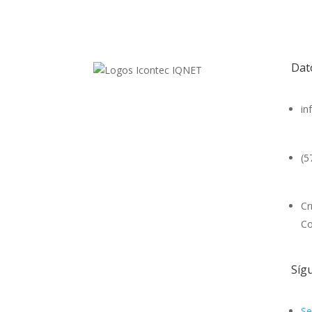
Dat
in
(5
Cr
Co
Síg
Se