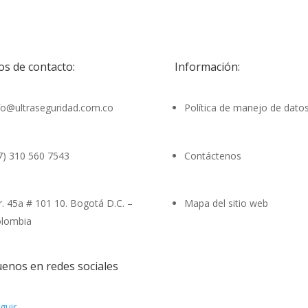
os de contacto:
Información:
fo@ultraseguridad.com.co
Política de manejo de dato
7) 310 560 7543
Contáctenos
r. 45a # 101 10. Bogotá D.C. –
Mapa del sitio web
lombia
uenos en redes sociales
guir