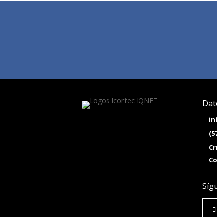
Dat
in
(5
Cr
Co
Síg